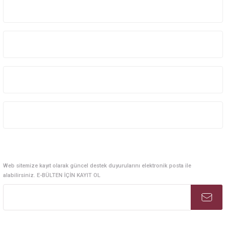
Üyelik
Kurumsal
Kategoriler
Alışveriş
E-Bülten Abonelik
Web sitemize kayıt olarak güncel destek duyurularını elektronik posta ile
alabilirsiniz. E-BÜLTEN İÇİN KAYIT OL
Sosyal Medya