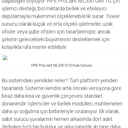
sağladığını söylüyor. HPE ProLiant ML350 Gen 10, çift
Kurumsal Sistem Çözümleri
işlemci desteği, bol miktarda bellek ve etkileyici
depolamayla mükemmel ölçeklenebilirlik sunar. Tower
sunucu olarak küçük ve orta ölçekli işletmeler, uzak
ofisler veya şube ofisleri için tasarlanmıştır, ancak
şirketin gelecekteki büyümesini desteklemek için
kolaylıkla rafa monte edilebilir.
HPE ProLiant ML350 G10 Kule Sunucu
Bu sistemdeki yenilikler neler? Tüm platform yeniden
tasarlandı. Sistemin kendisi artık önceki versiyona göre
biraz daha kısa ve güvenlik çerçevesi standart
donanımdır. İşlemciler ve bellek modülleri, muhtemelen
daha iyi soğutma için birbirleriyle sıralanıyor. Ek olarak,
sabit sürücü yuvalarının hemen arkasında dört adet
değişken hızlı fan bulunur ve arka panelde iki tane daha