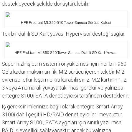
destekleyecek şekilde dönüştürülebilir.
HPE ProLiant ML350 G10 Tower Sunucu Sürücü Kafesi
Tek bir dahili SD Kart yuvası Hypervisor desteği sağlar.
HPE ProLiant ML350 G10 Tower Sunucu Dahili SD Kart Yuvası
Süper hızlı işletim sistemi önyüklemesi için, her biri 960
GB'a kadar maksimum iki M.2 sürücü içeren tek bir M.2
evrensel etkinleştirme kiti kurabilirsiniz. M.2 kartının 1, 2,
3 veya 4 numaralı yuvaya takılması gerekir ve yalnızca
entegre S100i SATA denetleyicisi tarafından desteklenir.
İş gereksinimlerinize bağlı olarak entegre Smart Array
S100i dahil çeşitli HD/RAID denetleyicileri mevcuttur.
Smart Array S100i, SATA aygıtları için sınırlı yazılımsal
RAID işlevselliği sağlayacaktır, ancak bu yalnızca