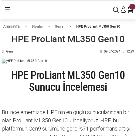
Geri Dön
Geri Dön
Geri Dön
özümlerimiz
Sunucular
Sunucu Aksamları
Workstation
Teknoloji Çözümleri
Yazılım Ürünleri
Networking
Size Özel Çözümler
Anasayfa
Bloglar
Genel
HPE ProLiant ML350 Gen10
HPE ProLiant ML350 Gen10
mler
arımız
Dell Sunucular
Bellek (RAM)
Workstation
Sunucu Kabinetler
Abonelik
HPE Networking
Anahtar Teslim Projeler
Genel
09-07-2024
12:29
arı
HPE Sunucular
Disk (HDD)
Mobil Workstation
Firewall Ürünleri
Microsoft
AutoDesk & Adobe
Lenovo Sunucular
İşlemci (CPU)
Workstation Aksesuarları
Veri Depolama
Microsoft & Azure
HPE ProLiant ML350 Gen10
Sunucu İncelemesi
mleri
Power Supply (PSU)
Workstation Monitörler
Kiralama ve Finansal Çözümler
i
Siber Güvenlik Çözümleri
Bu incelememizde HPE'nin en güçlü sunucularından biri
Son Kullanıcı Çözümleri
olan ProLiant ML350 Gen10'u inceliyoruz. HPE, bu
platformun Gen9 sürümüne göre %71 performans artışı
Kurumsal Network Çözümleri