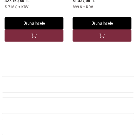
327.160,40 TL
51.437,08 TL
5.718 $ + KDV
899 $ + KDV
Ürünü İncele
Ürünü İncele
Üyelik
Kurumsal
Kategoriler