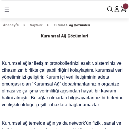
Geri Dön
Geri Dön
Geri Dön
özümlerimiz
Sunucular
Sunucu Aksamları
Workstation
Teknoloji Çözümleri
Yazılım Ürünleri
Networking
Size Özel Çözümler
Anasayfa
Sayfalar
Kurumsal Ağ Çözümleri
Kurumsal Ağ Çözümleri
mler
arımız
Dell Sunucular
Bellek (RAM)
Workstation
Sunucu Kabinetler
Abonelik
HPE Networking
Anahtar Teslim Projeler
arı
HPE Sunucular
Disk (HDD)
Mobil Workstation
Firewall Ürünleri
Microsoft
AutoDesk & Adobe
Kurumsal ağlar iletişim protokollerinizi azaltır, sisteminiz ve
Lenovo Sunucular
İşlemci (CPU)
Workstation Aksesuarları
Veri Depolama
Microsoft & Azure
cihazınızın birlikte çalışabilirliğini kolaylaştırır, kurumsal veri
yönetiminizi geliştirir. Kurum içi veri iletişiminin adeta
mleri
Power Supply (PSU)
Workstation Monitörler
Kiralama ve Finansal Çözümler
omurgası olan “Kurumsal Ağ” departmanlarınızın organize
olması ve çalışma verimliliği açısından hayati bir kavram
i
Siber Güvenlik Çözümleri
halini almıştır. Bu ağlar olmadan bilgisayarlarınız birbirlerine
ve ilişkili olduğu çeşitli cihazlara bağlanamazlar.
Son Kullanıcı Çözümleri
Kurumsal Network Çözümleri
Kurumsal ağ temelde ağın ya da network’ün fiziki, sanal ve