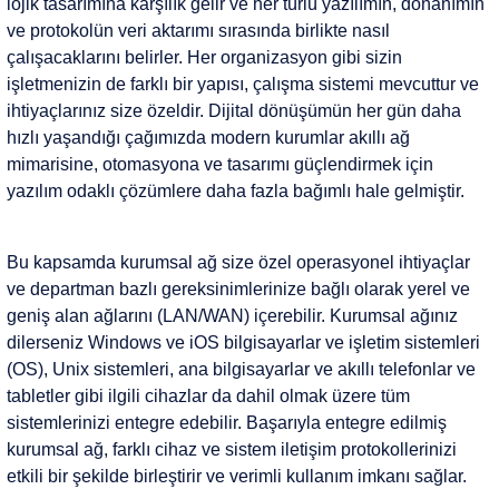
lojik tasarımına karşılık gelir ve her türlü yazılımın, donanımın
Kurumsal Sistem Çözümleri
ve protokolün veri aktarımı sırasında birlikte nasıl
çalışacaklarını belirler. Her organizasyon gibi sizin
işletmenizin de farklı bir yapısı, çalışma sistemi mevcuttur ve
ihtiyaçlarınız size özeldir. Dijital dönüşümün her gün daha
hızlı yaşandığı çağımızda modern kurumlar akıllı ağ
mimarisine, otomasyona ve tasarımı güçlendirmek için
yazılım odaklı çözümlere daha fazla bağımlı hale gelmiştir.
Bu kapsamda kurumsal ağ size özel operasyonel ihtiyaçlar
ve departman bazlı gereksinimlerinize bağlı olarak yerel ve
geniş alan ağlarını (LAN/WAN) içerebilir. Kurumsal ağınız
dilerseniz Windows ve iOS bilgisayarlar ve işletim sistemleri
(OS), Unix sistemleri, ana bilgisayarlar ve akıllı telefonlar ve
tabletler gibi ilgili cihazlar da dahil olmak üzere tüm
sistemlerinizi entegre edebilir. Başarıyla entegre edilmiş
kurumsal ağ, farklı cihaz ve sistem iletişim protokollerinizi
etkili bir şekilde birleştirir ve verimli kullanım imkanı sağlar.