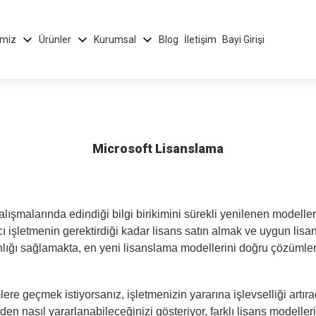
imiz
Ürünler
Kurumsal
Blog
İletişim
Bayi Girişi
Microsoft Lisanslama
şmalarında edindiği bilgi birikimini sürekli yenilenen modelleri
şletmenin gerektirdiği kadar lisans satın almak ve uygun lisansl
ığı sağlamakta, en yeni lisanslama modellerini doğru çözümlerle
ere geçmek istiyorsanız, işletmenizin yararına işlevselliği art
 nasıl yararlanabileceğinizi gösteriyor, farklı lisans modelleri