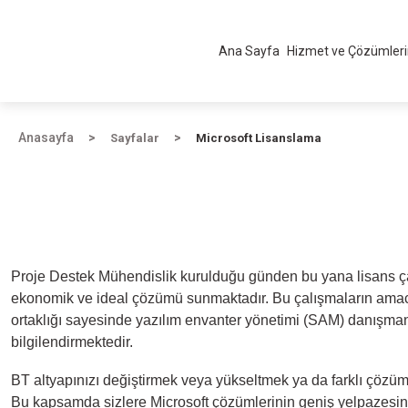
Ana Sayfa
Hizmet ve Çözümler
Anasayfa
Sayfalar
Microsoft Lisanslama
Proje Destek Mühendislik kurulduğu günden bu yana lisans çalı
ekonomik ve ideal çözümü sunmaktadır. Bu çalışmaların amacı i
ortaklığı sayesinde yazılım envanter yönetimi (SAM) danışmanl
bilgilendirmektedir.
BT altyapınızı değiştirmek veya yükseltmek ya da farklı çözüml
Bu kapsamda sizlere Microsoft çözümlerinin geniş yelpazesinden