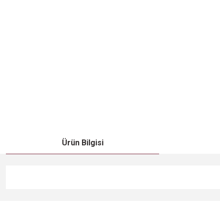
Ürün Bilgisi
Bu ürünün fiyat bilgisi, resim, ürün açıklamalarında ve diğer konularda
Görüş ve önerileriniz için teşekkür ederiz.