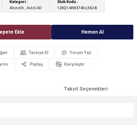
Kategori
Stok Kodu
Abonelik
,
AutoCAD
128Q1-WW3740-L562-B
epete Ekle
Hemen Al
Tavsiye Et
Yorum Yaz
larmı
Paylaş
Karşılaştır
Taksit Seçenekleri
niz.