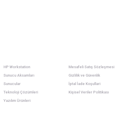
Ürün hakkında henüz soru sorulmamış.
Sitemize ilk yorumu siz yapın!
Bu ürüne ilk yorumu siz yapın!
Deneyimini Paylaş
Yorum Yaz
Soru Sor
Kategoriler
Alışveriş
HP Workstation
Mesafeli Satış Sözleşmesi
Sunucu Aksamları
Gizlilik ve Güvenlik
Sunucular
İptal İade Koşullari
Gönder
Teknoloji Çözümleri
Kişisel Veriler Politikası
Yazılım Ürünleri