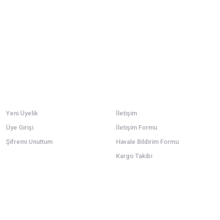
Ürün resmi kalitesiz, bozuk veya görüntülenemiyor.
Ürün açıklamasında eksik bilgiler bulunuyor.
Ürün bilgilerinde hatalar bulunuyor.
Ürün fiyatı diğer sitelerden daha pahalı.
Bu ürüne benzer farklı alternatifler olmalı.
Üyelik
Kurumsal
Yeni Üyelik
İletişim
Üye Girişi
İletişim Formu
Şifremi Unuttum
Havale Bildirim Formu
Kargo Takibi