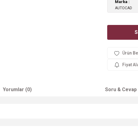
Marka
AUTOCAD
S
Fiyat A
Yorumlar (0)
Soru & Cevap
 yetersiz gördüğünüz noktaları öneri formunu kullanarak tarafımıza iletebilirsi