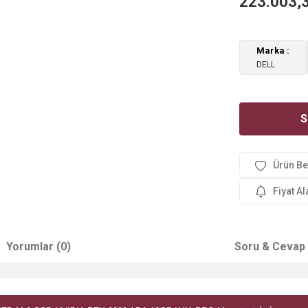
223.003,
Marka
DELL
S
Fiyat A
Yorumlar (0)
Soru & Cevap