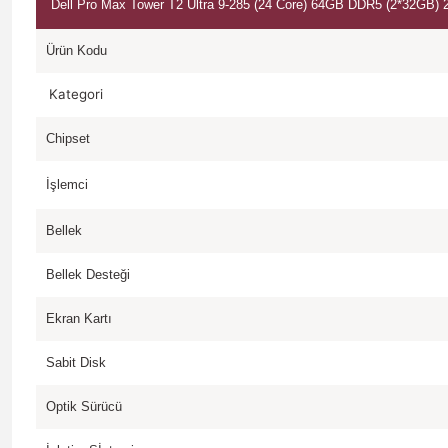
Dell Pro Max Tower T2 Ultra 9-285 (24 Core) 64GB DDR5 (2*32G
Ürün Kodu
Kategori
Chipset
İşlemci
Bellek
Bellek Desteği
Ekran Kartı
Sabit Disk
Optik Sürücü