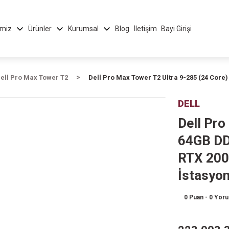
imiz
Ürünler
Kurumsal
Blog
İletişim
Bayi Girişi
ell Pro Max Tower T2
Dell Pro Max Tower T2 Ultra 9-285 (24 Cor
DELL
Dell Pro
64GB DD
RTX 200
İstasyo
0 Puan - 0 Yor