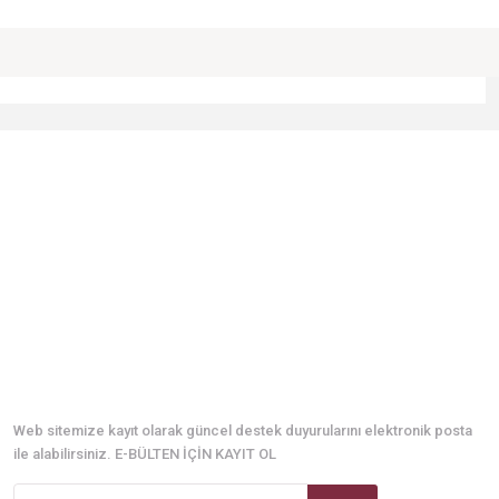
niz.
E-Bülten Abonelik
Web sitemize kayıt olarak güncel destek duyurularını elektronik posta
ile alabilirsiniz. E-BÜLTEN İÇİN KAYIT OL