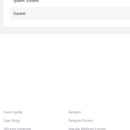
İşletim Sİstemi
Garanti
Bu ürünün fiyat bilgisi, resim, ürün açıklamalarında ve diğer konularda
Görüş ve önerileriniz için teşekkür ederiz.
Ürün resmi kalitesiz, bozuk veya görüntülenemiyor.
Ürün açıklamasında eksik bilgiler bulunuyor.
Ürün bilgilerinde hatalar bulunuyor.
Ürün fiyatı diğer sitelerden daha pahalı.
Bu ürüne benzer farklı alternatifler olmalı.
Üyelik
Kurumsal
Yeni Üyelik
İletişim
Üye Girişi
İletişim Formu
Şifremi Unuttum
Havale Bildirim Formu