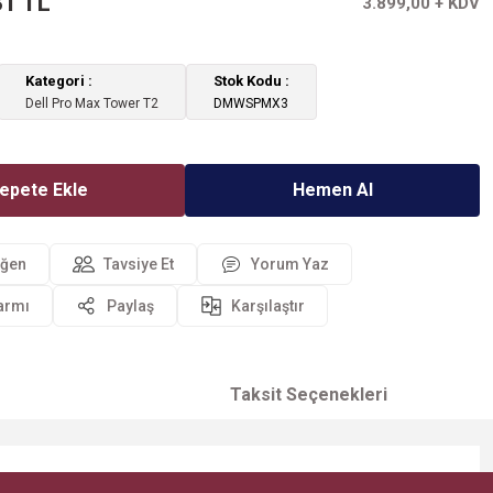
31 TL
3.899,00 + KDV
Kategori
Stok Kodu
Dell Pro Max Tower T2
DMWSPMX3
epete Ekle
Hemen Al
Tavsiye Et
Yorum Yaz
larmı
Paylaş
Karşılaştır
Taksit Seçenekleri