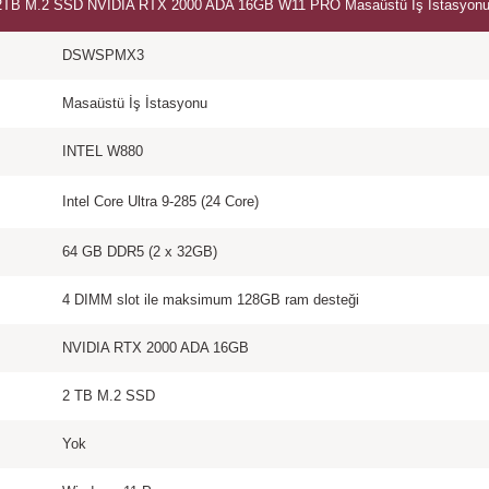
B) 2TB M.2 SSD NVIDIA RTX 2000 ADA 16GB W11 PRO Masaüstü İş İstasyon
DSWSPMX3
Masaüstü İş İstasyonu
INTEL W880
Intel Core Ultra 9-285 (24 Core)
64 GB DDR5 (2 x 32GB)
4 DIMM slot ile maksimum 128GB ram desteği
NVIDIA RTX 2000 ADA 16GB
2 TB M.2 SSD
Yok