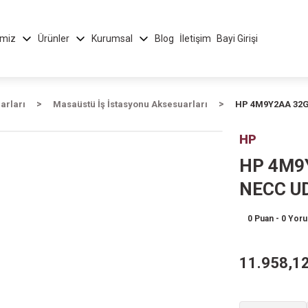
imiz
Ürünler
Kurumsal
Blog
İletişim
Bayi Girişi
arları
Masaüstü İş İstasyonu Aksesuarları
HP 4M9Y2AA 32G
HP
HP 4M9Y
NECC U
0 Puan - 0 Yor
11.958,12