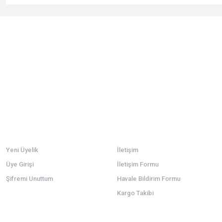
Bu ürünün fiyat bilgisi, resim, ürün açıklamalarında ve diğer konularda
Görüş ve önerileriniz için teşekkür ederiz.
Ürün resmi kalitesiz, bozuk veya görüntülenemiyor.
Ürün açıklamasında eksik bilgiler bulunuyor.
Ürün bilgilerinde hatalar bulunuyor.
Ürün fiyatı diğer sitelerden daha pahalı.
Bu ürüne benzer farklı alternatifler olmalı.
Üyelik
Kurumsal
Yeni Üyelik
İletişim
Üye Girişi
İletişim Formu
Şifremi Unuttum
Havale Bildirim Formu
Kargo Takibi