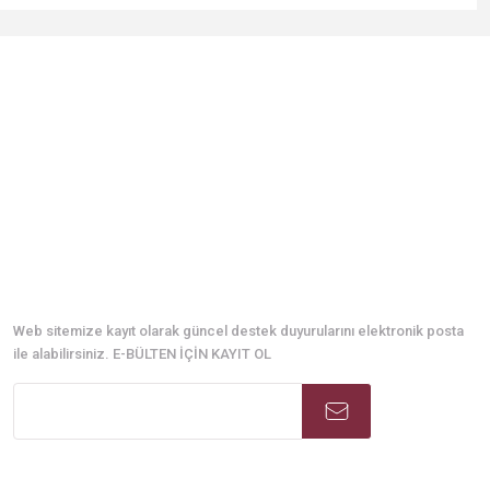
niz.
E-Bülten Abonelik
Web sitemize kayıt olarak güncel destek duyurularını elektronik posta
ile alabilirsiniz. E-BÜLTEN İÇİN KAYIT OL
Sosyal Medya