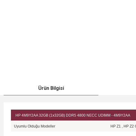
Ürün Bilgisi
HP 4M9Y2AA 32GB (1x32GB) DDR5 4800 NECC UDIMM -
4M9Y2AA
Uyumlu Olduğu Modeller
HP Z1 , HP Z2 