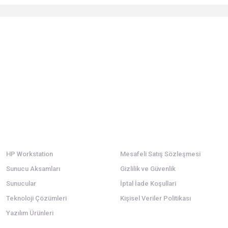
 yetersiz gördüğünüz noktaları öneri formunu kullanarak tarafımıza iletebilirsi
Ürün hakkında henüz soru sorulmamış.
Sitemize ilk yorumu siz yapın!
Bu ürüne ilk yorumu siz yapın!
Deneyimini Paylaş
Yorum Yaz
Soru Sor
Kategoriler
Alışveriş
HP Workstation
Mesafeli Satış Sözleşmesi
Sunucu Aksamları
Gizlilik ve Güvenlik
Sunucular
İptal İade Koşullari
Gönder
Teknoloji Çözümleri
Kişisel Veriler Politikası
Yazılım Ürünleri