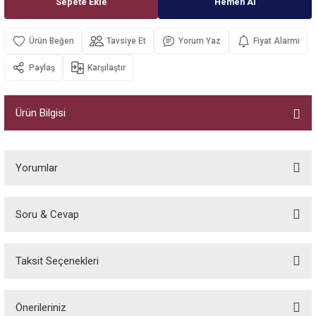
Sepete Ekle
Hemen Al
Kurumsal Sistem Çözümleri
Tavsiye Et
Yorum Yaz
Fiyat Alarmı
Paylaş
Karşılaştır
Ürün Bilgisi
Yorumlar
Soru & Cevap
Bu ürüne ilk yorumu siz yapın!
Taksit Seçenekleri
Yorum Yaz
Ürün hakkında henüz soru sorulmamış.
Önerileriniz
Soru Sor