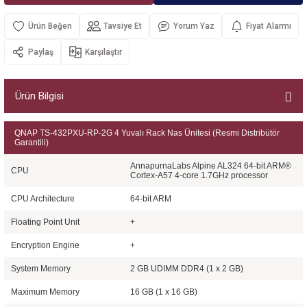
Kurumsal Sistem Çözümleri
Tavsiye Et
Yorum Yaz
Fiyat Alarmı
Paylaş
Karşılaştır
Ürün Bilgisi
QNAP TS-432PXU-RP-2G 4 Yuvalı Rack Nas Ünitesi (Resmi Distribütör
Garantili)
AnnapurnaLabs Alpine AL324 64-bit ARM®
CPU
Cortex-A57 4-core 1.7GHz processor
CPU Architecture
64-bit ARM
Floating Point Unit
+
Encryption Engine
+
System Memory
2 GB UDIMM DDR4 (1 x 2 GB)
Maximum Memory
16 GB (1 x 16 GB)