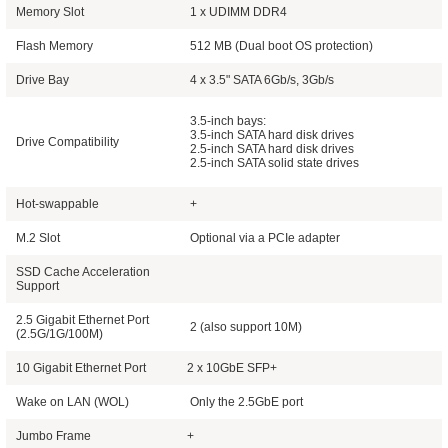
Memory Slot
1 x UDIMM DDR4
Flash Memory
512 MB (Dual boot OS protection)
Drive Bay
4 x 3.5" SATA 6Gb/s, 3Gb/s
3.5-inch bays:
3.5-inch SATA hard disk drives
Drive Compatibility
2.5-inch SATA hard disk drives
2.5-inch SATA solid state drives
Hot-swappable
+
M.2 Slot
Optional via a PCIe adapter
SSD Cache Acceleration
Support
2.5 Gigabit Ethernet Port
2 (also support 10M)
(2.5G/1G/100M)
10 Gigabit Ethernet Port
2 x 10GbE SFP+
Wake on LAN (WOL)
Only the 2.5GbE port
Jumbo Frame
+