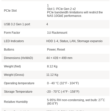
1
Slot 1: PCIe Gen 2 x2
PCIe Slot
PCIe bandwidth limitations will restrict the
NAS 10GbE performance.
USB 3.2 Gen 1 port
4
Form Factor
1U Rackmount
LED Indicators
HDD 1-4, Status, LAN, Stornage expansio
Buttons
Power, Reset
Dimensions (HxWxD)
44 × 439 × 499 mm
Weight (Net)
8.12 Kg
Weight (Gross)
11.12 Kg
Operating temperature
0 - 40 °C (32°F - 104°F)
Storage Temperature
-20 - 70°C (-4°F - 158°F)
5-95% RH non-condensing, wet bulb: 27˚C
Relative Humidity
(80.6˚F)