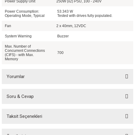
Power Supply Unit
250W (x2) PSU, 100 - 240V
Power Consumption:
53.343 W
Operating Mode, Typical
Tested with drives fully populated.
Fan
2 x 40mm, 12VDC
System Warning
Buzzer
Max. Number of
Concurrent Connections
700
(CIFS) - with Max.
Memory
Yorumlar
Soru & Cevap
Bu ürüne ilk yorumu siz yapın!
Taksit Seçenekleri
Yorum Yaz
Ürün hakkında henüz soru sorulmamış.