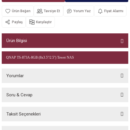
Kurumsal Sistem Çözümleri
Tavsiye Et
Yorum Yaz
Fiyat Alarmı
Paylaş
Karşılaştır
Ürün Bilgisi
QNAP TS-873A-8GB (8x3.5''/2.5'') Tower NAS
Yorumlar
Soru & Cevap
Bu ürüne ilk yorumu siz yapın!
Taksit Seçenekleri
Yorum Yaz
Ürün hakkında henüz soru sorulmamış.