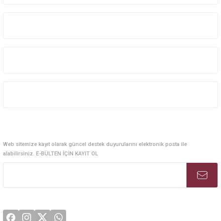
Kurumsal Sistem Çözümleri
Kurumsal
Kategoriler
Alışveriş
E-Bülten Abonelik
Web sitemize kayıt olarak güncel destek duyurularını elektronik posta ile
alabilirsiniz. E-BÜLTEN İÇİN KAYIT OL
Sosyal Medya