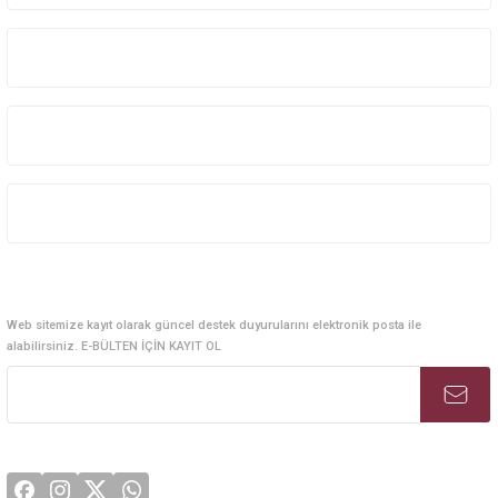
Kurumsal Sistem Çözümleri
Kurumsal
Kategoriler
Alışveriş
E-Bülten Abonelik
Web sitemize kayıt olarak güncel destek duyurularını elektronik posta ile
alabilirsiniz. E-BÜLTEN İÇİN KAYIT OL
Sosyal Medya