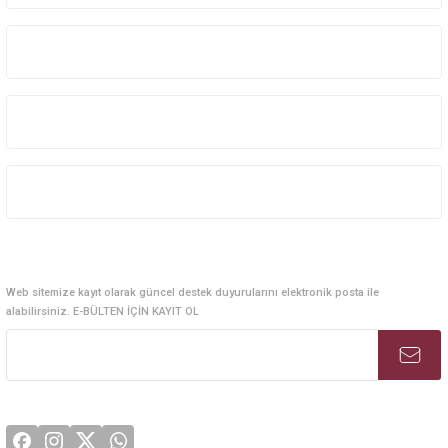
Kurumsal Sistem Çözümleri
Kurumsal
Kategoriler
Alışveriş
E-Bülten Abonelik
Web sitemize kayıt olarak güncel destek duyurularını elektronik posta ile
alabilirsiniz. E-BÜLTEN İÇİN KAYIT OL
Sosyal Medya