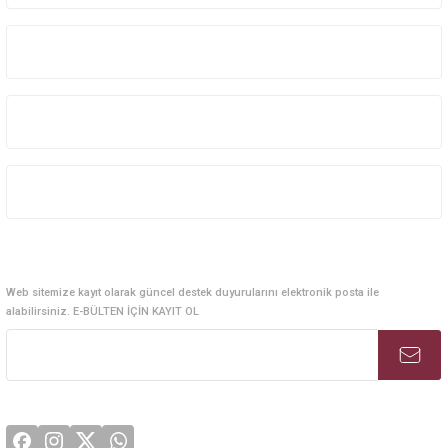
Kurumsal Sistem Çözümleri
Kurumsal
Kategoriler
Alışveriş
E-Bülten Abonelik
Web sitemize kayıt olarak güncel destek duyurularını elektronik posta ile
alabilirsiniz. E-BÜLTEN İÇİN KAYIT OL
Sosyal Medya