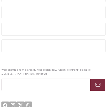
Kurumsal Sistem Çözümleri
Kurumsal
Kategoriler
Alışveriş
E-Bülten Abonelik
Web sitemize kayıt olarak güncel destek duyurularını elektronik posta ile
alabilirsiniz. E-BÜLTEN İÇİN KAYIT OL
Sosyal Medya