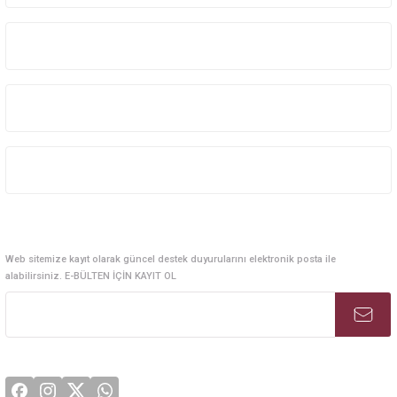
Kurumsal Sistem Çözümleri
Kurumsal
Kategoriler
Alışveriş
E-Bülten Abonelik
Web sitemize kayıt olarak güncel destek duyurularını elektronik posta ile
alabilirsiniz. E-BÜLTEN İÇİN KAYIT OL
Sosyal Medya