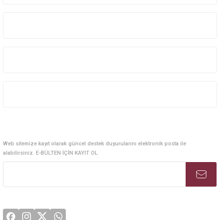
Kurumsal Sistem Çözümleri
Kurumsal
Kategoriler
Alışveriş
E-Bülten Abonelik
Web sitemize kayıt olarak güncel destek duyurularını elektronik posta ile
alabilirsiniz. E-BÜLTEN İÇİN KAYIT OL
Sosyal Medya