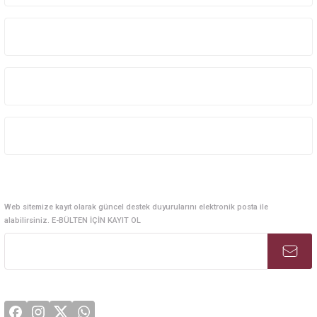
Kurumsal Sistem Çözümleri
Kurumsal
Kategoriler
Alışveriş
E-Bülten Abonelik
Web sitemize kayıt olarak güncel destek duyurularını elektronik posta ile
alabilirsiniz. E-BÜLTEN İÇİN KAYIT OL
Sosyal Medya