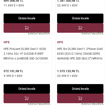
669.368,58 TL
1.287.300,08 TL
11.699 $ + KDV
22.499 $ + KDV
Ürünü İncele
Ürünü İncele
KARGO BEDAVA
KARGO BEDAVA
HPE
HPE
HPE ProLiant DL380 Gen11 6530
HPE Srv DL380 Gen11 2*Xeon Gold
2.1GHz 32c 1P 2x32GB R 8SFF
6530 (32C/2.1GHz) 256GB DDR5
MR416i o 2x480GB SSD 2x1000W
4x960GB HPE SSD (8x2.5”) MR416i
PS EU Server - P81787-425
o/8GB 2x10/25GbE SFP+ 4x1GbE
ILO Std. 2x1000W PSU 2U Rack
572.101,58 TL
1.373.123,90 TL
9.999 $ + KDV
23.999 $ + KDV
Ürünü İncele
Ürünü İncele
KARGO BEDAVA
KARGO BEDAVA