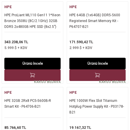
HPE
HPE
HPE ProLiant ML110 Gen11 1*Xeon
HPE 64GB (1x64GB) DDR5‑5600
Bronze 3508U (8C/2.1GHz) 32GB
Registered Smart Memory Kit -
DDR5 2x480GB HPE SSD (8x2.5”)
P64707-B21
INTEL VROC RAID 2x1Gb ILO STD
2x1000W PSU TOWER - P81774-
343.238,06 TL
171.590,42 TL
425
5.999 $ + KDV
2.999 $ + KDV
Ürünü İncele
Ürünü İncele
KARGO BEDAVA
KARGO BEDAVA
HPE
HPE
HPE 32GB 2Rx8 PC5-5600B-R
HPE 1000W Flex Slot Titanium
Smart Kit - P64706-B21
Hotplug Power Supply Kit - P03178-
B21
85.766,60 TL
19.167,32 TL