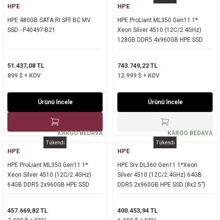
HPE
HPE
HPE 480GB SATA RI SFF BC MV
HPE ProLiant ML350 Gen11 1*
SSD - P40497-B21
Xeon Silver 4510 (12C/2.4GHz)
128GB DDR5 4x960GB HPE SSD
(8x2.5”) MR408i-o/4Gb 4x1GbE ILO
STD. 2x1000W PSU Tower
51.437,08 TL
743.749,22 TL
899 $ + KDV
12.999 $ + KDV
Ürünü İncele
Ürünü İncele
KARGO BEDAVA
KARGO BEDAVA
Tükendi
Tükendi
HPE
HPE
HPE ProLiant ML350 Gen11 1*
HPE Srv DL360 Gen11 1*Xeon
Xeon Silver 4510 (12C/2.4GHz)
Silver 4510 (12C/2.4GHz) 64GB
64GB DDR5 2x960GB HPE SSD
DDR5 2x960GB HPE SSD (8x2.5”)
(8x2.5”) MR408i-o/4Gb 4x1GbE ILO
MR408i o/4GB 4x1GbE ILO Std.
STD. 2x1000W PSU Tower - P71671-
2x1000W PSU 1U Rack - P71673-
457.669,82 TL
400.453,94 TL
425
425