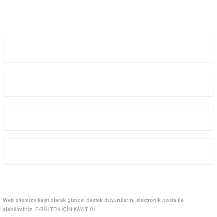
Üyelik
Kurumsal
Kategoriler
Alışveriş
E-Bülten Abonelik
Web sitemize kayıt olarak güncel destek duyurularını elektronik posta ile
alabilirsiniz. E-BÜLTEN İÇİN KAYIT OL