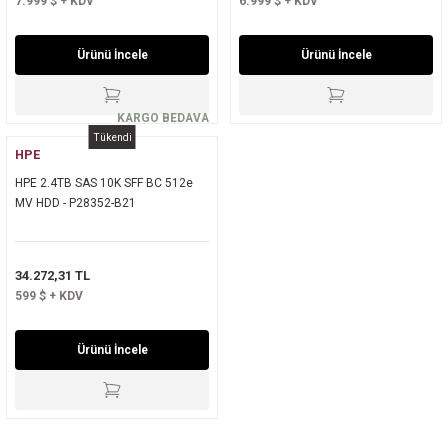
7.999 $ + KDV
6.999 $ + KDV
Ürünü İncele
Ürünü İncele
KARGO BEDAVA
Tükendi
HPE
HPE 2.4TB SAS 10K SFF BC 512e
MV HDD - P28352-B21
34.272,31 TL
599 $ + KDV
Ürünü İncele