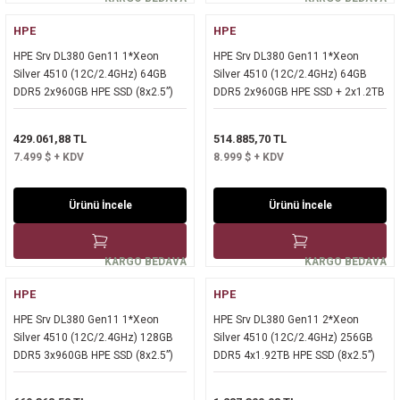
Kurumsal Sistem Çözümleri
HPE
HPE
HPE Srv DL380 Gen11 1*Xeon
HPE Srv DL380 Gen11 1*Xeon
Silver 4510 (12C/2.4GHz) 64GB
Silver 4510 (12C/2.4GHz) 64GB
DDR5 2x960GB HPE SSD (8x2.5”)
DDR5 2x960GB HPE SSD + 2x1.2TB
MR408i o/4GB 4x1GbE ILO Std.
HPE SAS 10K (8x2.5”) MR408i
2x1000W PSU 2U Rack - P71674-
o/4GB 4x1GbE ILO Std. 2x1000W
429.061,88 TL
514.885,70 TL
425
PSU 2U Rack + HPE WINDOWS
7.499 $ + KDV
8.999 $ + KDV
SERVER 2025 STANDART 16 CORE
ROK LİSANS
Ürünü İncele
Ürünü İncele
KARGO BEDAVA
KARGO BEDAVA
HPE
HPE
HPE Srv DL380 Gen11 1*Xeon
HPE Srv DL380 Gen11 2*Xeon
Silver 4510 (12C/2.4GHz) 128GB
Silver 4510 (12C/2.4GHz) 256GB
DDR5 3x960GB HPE SSD (8x2.5”)
DDR5 4x1.92TB HPE SSD (8x2.5”)
MR408i o/4GB 4x1GbE ILO Std.
MR408i o/4GB 4x1GbE ILO Std.
2x1000W PSU 2U Rack
2x1000W PSU 2U Rack