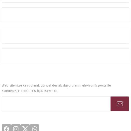
Kurumsal Sistem Çözümleri
Kurumsal
Kategoriler
Alışveriş
E-Bülten Abonelik
Web sitemize kayıt olarak güncel destek duyurularını elektronik posta ile
alabilirsiniz. E-BÜLTEN İÇİN KAYIT OL
Sosyal Medya