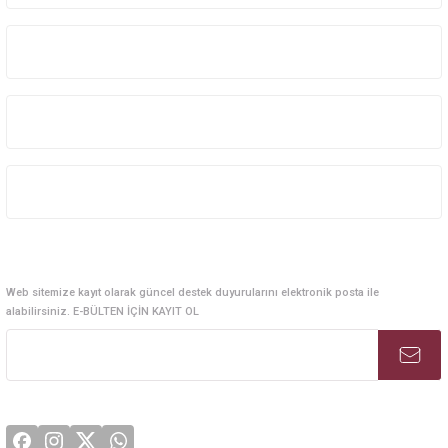
Kurumsal Sistem Çözümleri
Kurumsal
Kategoriler
Alışveriş
E-Bülten Abonelik
Web sitemize kayıt olarak güncel destek duyurularını elektronik posta ile
alabilirsiniz. E-BÜLTEN İÇİN KAYIT OL
Sosyal Medya