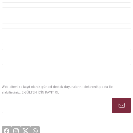
Kurumsal Sistem Çözümleri
Kurumsal
Kategoriler
Alışveriş
E-Bülten Abonelik
Web sitemize kayıt olarak güncel destek duyurularını elektronik posta ile
alabilirsiniz. E-BÜLTEN İÇİN KAYIT OL
Sosyal Medya