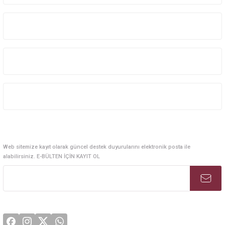
Kurumsal Sistem Çözümleri
Kurumsal
Kategoriler
Alışveriş
E-Bülten Abonelik
Web sitemize kayıt olarak güncel destek duyurularını elektronik posta ile
alabilirsiniz. E-BÜLTEN İÇİN KAYIT OL
Sosyal Medya