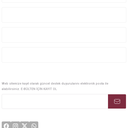
Kurumsal Sistem Çözümleri
Kurumsal
Kategoriler
Alışveriş
E-Bülten Abonelik
Web sitemize kayıt olarak güncel destek duyurularını elektronik posta ile
alabilirsiniz. E-BÜLTEN İÇİN KAYIT OL
Sosyal Medya