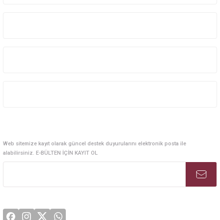
Kurumsal Sistem Çözümleri
Kurumsal
Kategoriler
Alışveriş
E-Bülten Abonelik
Web sitemize kayıt olarak güncel destek duyurularını elektronik posta ile
alabilirsiniz. E-BÜLTEN İÇİN KAYIT OL
Sosyal Medya