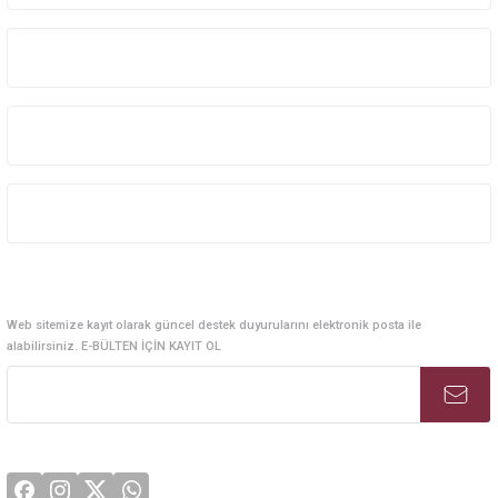
Kurumsal Sistem Çözümleri
Kurumsal
Kategoriler
Alışveriş
E-Bülten Abonelik
Web sitemize kayıt olarak güncel destek duyurularını elektronik posta ile
alabilirsiniz. E-BÜLTEN İÇİN KAYIT OL
Sosyal Medya