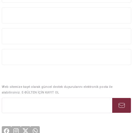
Kurumsal Sistem Çözümleri
Kurumsal
Kategoriler
Alışveriş
E-Bülten Abonelik
Web sitemize kayıt olarak güncel destek duyurularını elektronik posta ile
alabilirsiniz. E-BÜLTEN İÇİN KAYIT OL
Sosyal Medya