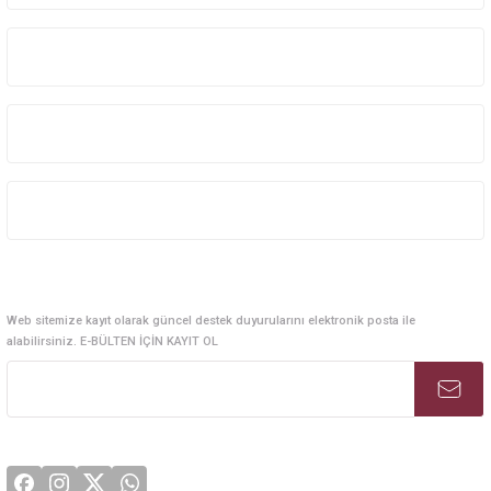
Kurumsal Sistem Çözümleri
Kurumsal
Kategoriler
Alışveriş
E-Bülten Abonelik
Web sitemize kayıt olarak güncel destek duyurularını elektronik posta ile
alabilirsiniz. E-BÜLTEN İÇİN KAYIT OL
Sosyal Medya