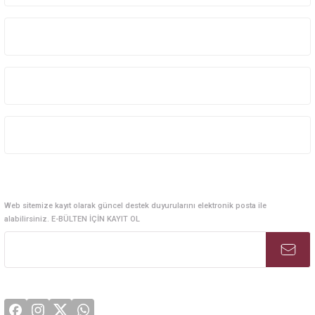
Kurumsal Sistem Çözümleri
Kurumsal
Kategoriler
Alışveriş
E-Bülten Abonelik
Web sitemize kayıt olarak güncel destek duyurularını elektronik posta ile
alabilirsiniz. E-BÜLTEN İÇİN KAYIT OL
Sosyal Medya