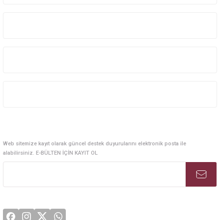
Kurumsal Sistem Çözümleri
Kurumsal
Kategoriler
Alışveriş
E-Bülten Abonelik
Web sitemize kayıt olarak güncel destek duyurularını elektronik posta ile
alabilirsiniz. E-BÜLTEN İÇİN KAYIT OL
Sosyal Medya